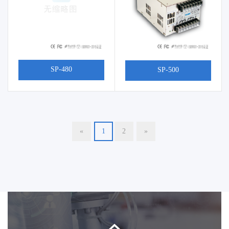
SP-480
SP-500
«
1
2
»